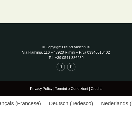
© Copyright Oleifici Vasconi ®
Via Flaminia, 116 – 47923 Rimini
– P.iva 03346010402
Tel. +39 0541.386239
Privacy Policy
|
Termini e Condizioni
|
Credits
ançais
(
Francese
)
Deutsch
(
Tedesco
)
Nederlands
(