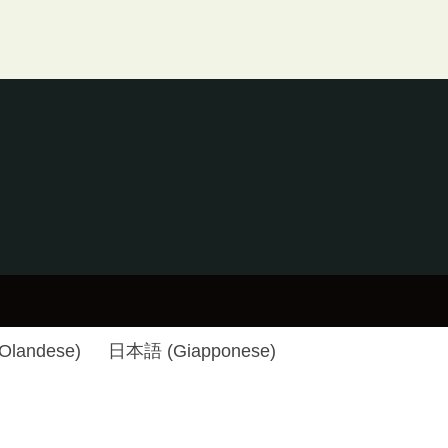
Olandese
)
日本語
(
Giapponese
)