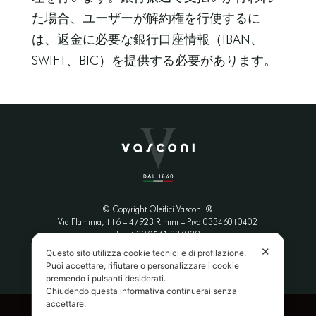
た場合、ユーザーが解約権を行使するに
は、返金に必要な銀行口座情報（IBAN、
SWIFT、BIC）を提供する必要があります。
© Copyright Oleifici Vasconi ®
Via Flaminia, 116 – 47923 Rimini
– P.iva 03346010402
Tel. +39 0541.386239
✕
Questo sito utilizza cookie tecnici e di profilazione.
Puoi accettare, rifiutare o personalizzare i cookie
premendo i pulsanti desiderati.
Chiudendo questa informativa continuerai senza
accettare.
Privacy Policy
|
Termini e Condizioni
|
Credits