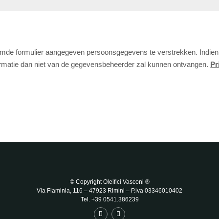
de formulier aangegeven persoonsgegevens te verstrekken. Indien de g
nformatie dan niet van de gegevensbeheerder zal kunnen ontvangen.
Pr
© Copyright Oleifici Vasconi ®
Via Flaminia, 116 – 47923 Rimini
– P.iva 03346010402
Tel. +39 0541.386239