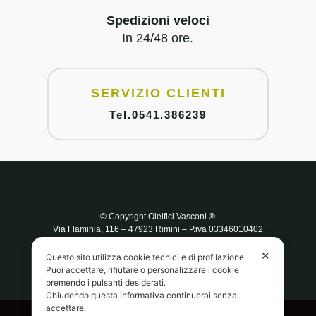
Spedizioni veloci
In 24/48 ore.
SERVIZIO CLIENTI
Tel.0541.386239
© Copyright Oleifici Vasconi ®
Via Flaminia, 116 – 47923 Rimini
– P.iva 03346010402
Tel. +39 0541.386239
✕
Questo sito utilizza cookie tecnici e di profilazione.
Puoi accettare, rifiutare o personalizzare i cookie
premendo i pulsanti desiderati.
Chiudendo questa informativa continuerai senza
accettare.