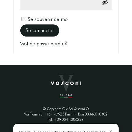
Se souvenir de moi
Se connecter
Mot de passe perdu ?
© Copyright Oleifici Vasconi ®
Via Flaminia, 116 – 47923 Rimini
– P.iva 03346010402
Tel. +39 0541.386239
✕