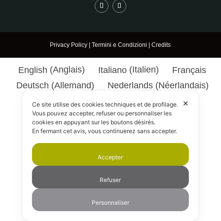
Privacy Policy
|
Termini e Condizioni
|
Credits
English
(
Anglais
)
Italiano
(
Italien
)
Français
Deutsch
(
Allemand
)
Nederlands
(
Néerlandais
)
日本語
(
Japonais
)
✕
Ce site utilise des cookies techniques et de profilage.
Vous pouvez accepter, refuser ou personnaliser les
cookies en appuyant sur les boutons désirés.
En fermant cet avis, vous continuerez sans accepter.
Accepter
Refuser
Personnaliser