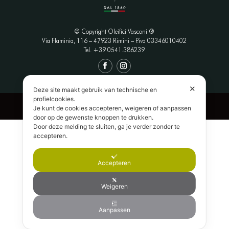
© Copyright Oleifici Vasconi ®
Via Flaminia, 116 – 47923 Rimini
– P.iva 03346010402
Tel. +39 0541.386239
✕
Deze site maakt gebruik van technische en
profielcookies.
Privacy Policy
|
Termini e Condizioni
|
Credits
Je kunt de cookies accepteren, weigeren of aanpassen
door op de gewenste knoppen te drukken.
Door deze melding te sluiten, ga je verder zonder te
English
(
Engels
)
Italiano
(
Italiaans
)
accepteren.
Français
(
Frans
)
Deutsch
(
Duits
)
Accepteren
Nederlands
日本語
(
Japans
)
Weigeren
Aanpassen